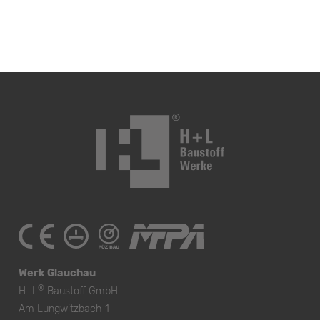
Werk Glauchau
®
H+L
Baustoff GmbH
Am Lungwitzbach 1