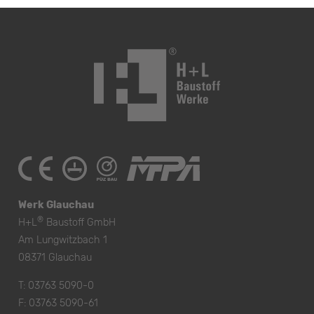
Werk Glauchau
®
H+L
Baustoff GmbH
Am Lungwitzbach 1
08371 Glauchau
T:
03763 5090-0
F: 03763 5090-61