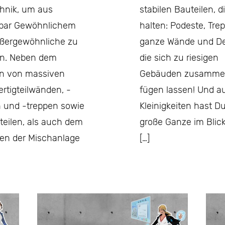
chnik, um aus
stabilen Bauteilen, d
bar Gewöhnlichem
halten: Podeste, Tre
ßergewöhnliche zu
ganze Wände und D
n. Neben dem
die sich zu riesigen
en von massiven
Gebäuden zusamm
ertigteilwänden, -
fügen lassen! Und a
 und -treppen sowie
Kleinigkeiten hast D
teilen, als auch dem
große Ganze im Blick
en der Mischanlage
[…]