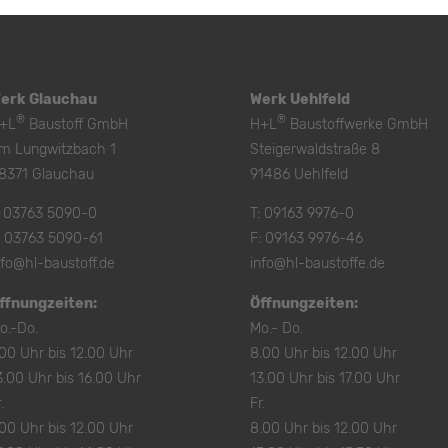
erk Glauchau
Werk Uehlfeld
®
®
+L
Baustoff GmbH
H+L
Baustoffwerke GmbH
m Lungwitzbach 1
Steigerwaldstraße 8
8371 Glauchau
91486 Uehlfeld
:
03763 5090-0
T:
09163 9976-0
: 03763 5090-61
F: 09163 9976-46
nfo@hl-baustoff.de
info@hl-baustoffe.de
ffnungzeiten:
Öffnungzeiten:
o.-Do.
Mo.- Do.
.00 Uhr bis 12.00 Uhr
8.00 Uhr bis 12.00 Uhr
3.00 Uhr bis 16.00 Uhr
13.00 Uhr bis 17.00 Uhr
.
Fr.
.00 Uhr bis 12.00 Uhr
8.00 Uhr bis 12.00 Uhr