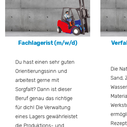
Fachlagerist (m/w/d)
Verfa
Du hast einen sehr guten
Die Nat
Orientierungssinn und
Sand, 
arbeitest gerne mit
Wasser
Sorgfalt? Dann ist dieser
Materi
Beruf genau das richtige
Werksto
für dich! Die Verwaltung
ermögl
eines Lagers gewährleistet
Rezept
die Produktions- und