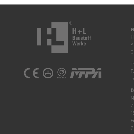
W
H
A
0
T
F
i
Ö
M
7
1
Fr
7