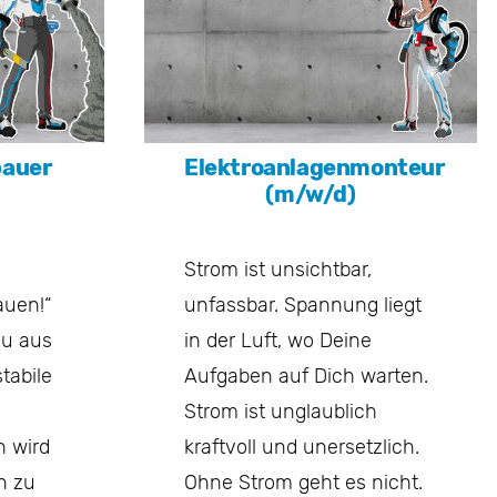
bauer
Elektroanlagenmonteur
(m/w/d)
Strom ist unsichtbar,
auen!“
unfassbar. Spannung liegt
Du aus
in der Luft, wo Deine
tabile
Aufgaben auf Dich warten.
Strom ist unglaublich
n wird
kraftvoll und unersetzlich.
n zu
Ohne Strom geht es nicht.