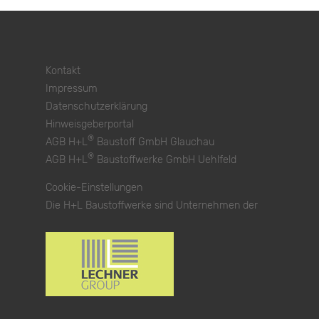
Kontakt
Impressum
Datenschutzerklärung
Hinweisgeberportal
®
AGB H+L
Baustoff GmbH Glauchau
®
AGB H+L
Baustoffwerke GmbH Uehlfeld
Cookie-Einstellungen
Die H+L Baustoffwerke sind Unternehmen der