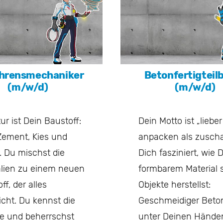
hrensmechaniker
Betonfertigteil
(m/w/d)
(m/w/d)
ur ist Dein Baustoff:
Dein Motto ist „lieber
Zement, Kies und
anpacken als zusch
. Du mischst die
Dich fasziniert, wie 
alien zu einem neuen
formbarem Material s
ff, der alles
Objekte herstellst:
icht. Du kennst die
Geschmeidiger Beto
e und beherrschst
unter Deinen Hände