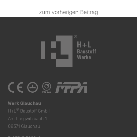
zum vorherigen Beitrag
Werk Glauchau
®
H+L
Baustoff GmbH
Am Lungwitzbach 1
08371 Glauchau