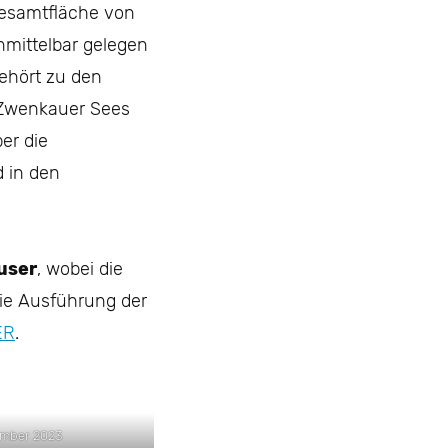
Gesamtfläche von
nmittelbar gelegen
ehört zu den
 Zwenkauer Sees
er die
 in den
user
, wobei die
Die Ausführung der
ER
.
mber 2023