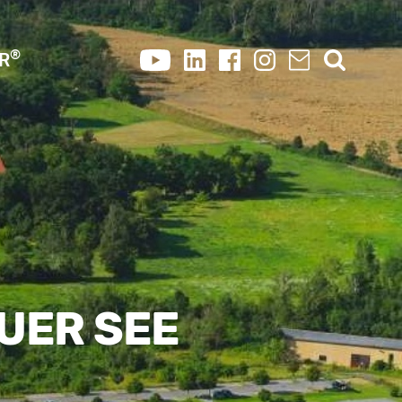
®
OR
UER SEE