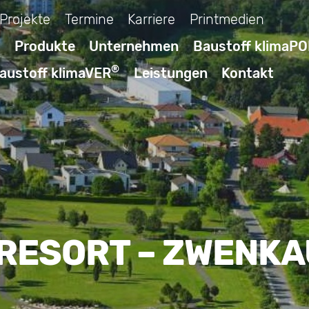
Projekte
Termine
Karriere
Printmedien
Produkte
Unternehmen
Baustoff klimaP
®
austoff klimaVER
Leistungen
Kontakt
RESORT – ZWENKA