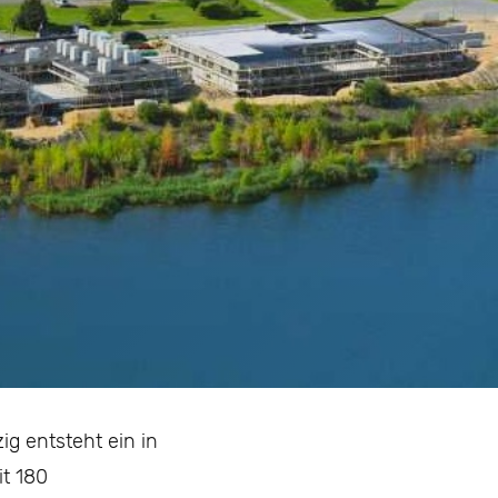
g entsteht ein in
it 180