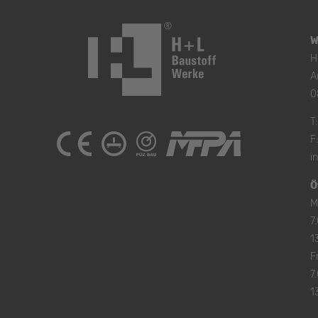
W
H
A
0
T
F
i
Ö
M
7
1
Fr
7
1