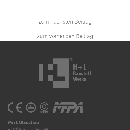
zum nächsten Beitrag
zum vorherigen Beitrag
Werk Glauchau
®
H+L
Baustoff GmbH