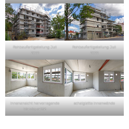
Rohbaufertigstellung Juli
Rohbaufertigstellung Juli
2022
2022
Innenansicht hervorragende
schalglatte Innenwände
Wandqualität