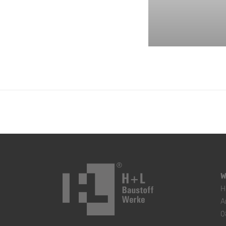
W
H
A
0