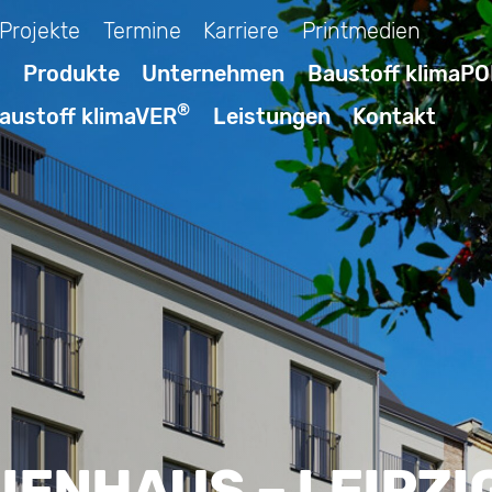
Projekte
Termine
Karriere
Printmedien
Produkte
Unternehmen
Baustoff klimaP
®
austoff klimaVER
Leistungen
Kontakt
IENHAUS – LEIPZI