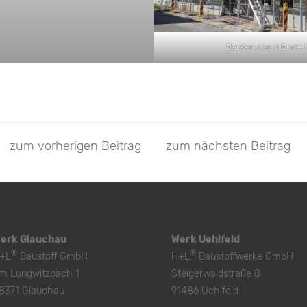
Bautenstand Ende 
zum vorherigen Beitrag
zum nächsten Beitrag
erk Glauchau
Werk Uehlfeld
®
®
+L
Baustoff GmbH
H+L
Baustoffwerke GmbH
m Lungwitzbach 1
Steigerwaldstraße 8
8371 Glauchau
91486 Uehlfeld