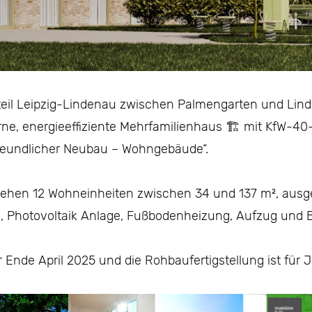
tteil Leipzig-Lindenau zwischen Palmengarten und Lin
ne, energieeffiziente Mehrfamilienhaus 🏗️ mit KfW-4
reundlicher Neubau – Wohngebäude“.
tehen 12 Wohneinheiten zwischen 34 und 137 m², ausges
Photovoltaik Anlage, Fußbodenheizung, Aufzug und 
Ende April 2025 und die Rohbaufertigstellung ist für J