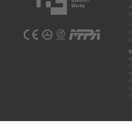
A
0
T
F
i
Ö
M
7
1
Fr
7
1