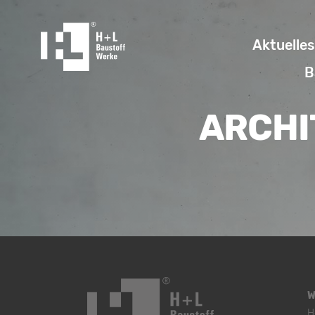
Aktuelles
B
ARCHI
W
H