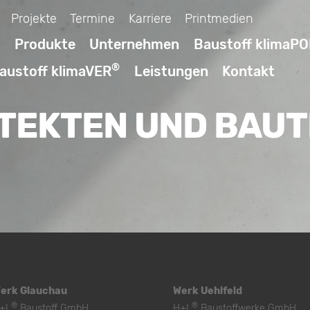
Projekte
Termine
Karriere
Printmedien
Produkte
Unternehmen
Baustoff klimaP
®
austoff klimaVER
Leistungen
Kontakt
TEKTEN UND BAU
erk Glauchau
Werk Uehlfeld
®
®
+L
Baustoff GmbH
H+L
Baustoffwerke GmbH