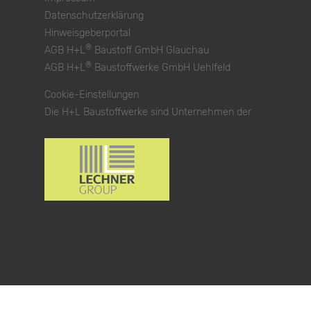
Datenschutzerklärung
Hinweisgeberportal
®
AGB H+L
Baustoff GmbH Glauchau
®
AGB H+L
Baustoffwerke GmbH Uehlfeld
Cookie-Einstellungen
Die H+L Baustoffwerke sind Unternehmen der