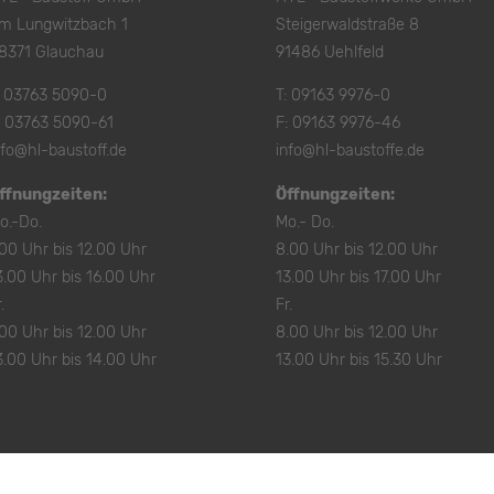
m Lungwitzbach 1
Steigerwaldstraße 8
8371 Glauchau
91486 Uehlfeld
:
03763 5090-0
T:
09163 9976-0
: 03763 5090-61
F: 09163 9976-46
nfo@hl-baustoff.de
info@hl-baustoffe.de
ffnungzeiten:
Öffnungzeiten:
o.-Do.
Mo.- Do.
.00 Uhr bis 12.00 Uhr
8.00 Uhr bis 12.00 Uhr
3.00 Uhr bis 16.00 Uhr
13.00 Uhr bis 17.00 Uhr
.
Fr.
.00 Uhr bis 12.00 Uhr
8.00 Uhr bis 12.00 Uhr
3.00 Uhr bis 14.00 Uhr
13.00 Uhr bis 15.30 Uhr