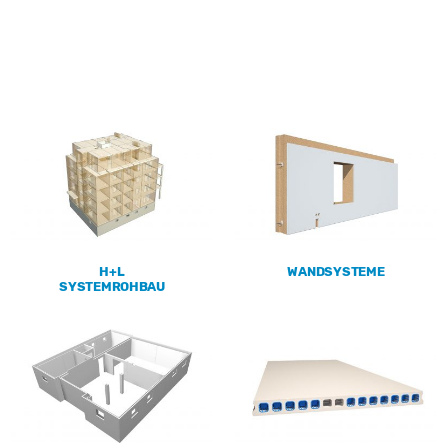
H+L
WANDSYSTEME
SYSTEMROHBAU